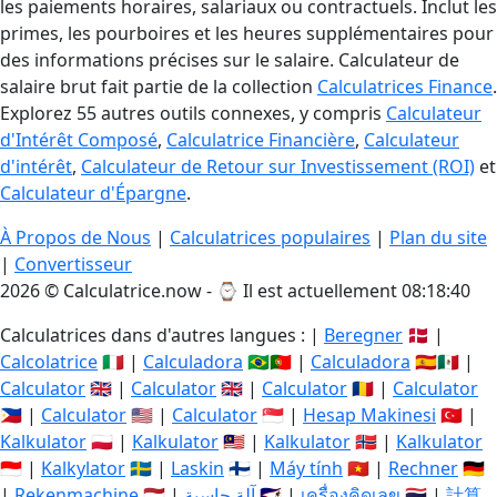
les paiements horaires, salariaux ou contractuels. Inclut les
primes, les pourboires et les heures supplémentaires pour
des informations précises sur le salaire. Calculateur de
salaire brut fait partie de la collection
Calculatrices Finance
.
Explorez 55 autres outils connexes, y compris
Calculateur
d'Intérêt Composé
,
Calculatrice Financière
,
Calculateur
d'intérêt
,
Calculateur de Retour sur Investissement (ROI)
et
Calculateur d'Épargne
.
À Propos de Nous
|
Calculatrices populaires
|
Plan du site
|
Convertisseur
2026 © Calculatrice.now - ⌚
Il est actuellement 08:18:41
Calculatrices dans d'autres langues : |
Beregner
🇩🇰 |
Calcolatrice
🇮🇹 |
Calculadora
🇧🇷🇵🇹 |
Calculadora
🇪🇸🇲🇽 |
Calculator
🇬🇧 |
Calculator
🇬🇧 |
Calculator
🇷🇴 |
Calculator
🇵🇭 |
Calculator
🇺🇸 |
Calculator
🇸🇬 |
Hesap Makinesi
🇹🇷 |
Kalkulator
🇵🇱 |
Kalkulator
🇲🇾 |
Kalkulator
🇳🇴 |
Kalkulator
🇮🇩 |
Kalkylator
🇸🇪 |
Laskin
🇫🇮 |
Máy tính
🇻🇳 |
Rechner
🇩🇪
|
Rekenmachine
🇳🇱 |
آلة حاسبة
🇸🇦 |
เครื่องคิดเลข
🇹🇭 |
計算