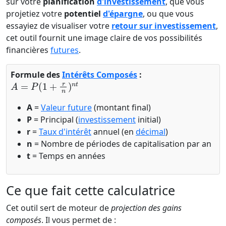
sur votre
planification
d'investissement
, que vous
projetiez votre
potentiel
d'épargne
, ou que vous
essayiez de visualiser votre
retour sur investissement
,
cet outil fournit une image claire de vos possibilités
financières
futures
.
Formule des
Intérêts Composés
:
A
=
P
(
1
+
r
n
)
n
t
A
=
Valeur future
(montant final)
P
= Principal (
investissement
initial)
r
=
Taux d'intérêt
annuel (en
décimal
)
n
= Nombre de périodes de capitalisation par an
t
= Temps en années
Ce que fait cette calculatrice
Cet outil sert de moteur de
projection des gains
composés
. Il vous permet de :