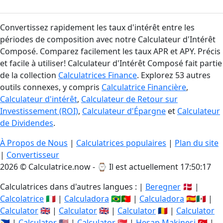
Convertissez rapidement les taux d'intérêt entre les
périodes de composition avec notre Calculateur d'Intérêt
Composé. Comparez facilement les taux APR et APY. Précis
et facile à utiliser! Calculateur d'Intérêt Composé fait partie
de la collection
Calculatrices Finance
. Explorez 53 autres
outils connexes, y compris
Calculatrice Financière
,
Calculateur d'intérêt
,
Calculateur de Retour sur
Investissement (ROI)
,
Calculateur d'Épargne
et
Calculateur
de Dividendes
.
À Propos de Nous
|
Calculatrices populaires
|
Plan du site
|
Convertisseur
2026 © Calculatrice.now - ⌚
Il est actuellement 17:50:18
Calculatrices dans d'autres langues : |
Beregner
🇩🇰 |
Calcolatrice
🇮🇹 |
Calculadora
🇧🇷🇵🇹 |
Calculadora
🇪🇸🇲🇽 |
Calculator
🇬🇧 |
Calculator
🇬🇧 |
Calculator
🇷🇴 |
Calculator
🇵🇭 |
Calculator
🇺🇸 |
Calculator
🇸🇬 |
Hesap Makinesi
🇹🇷 |