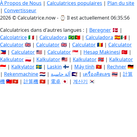
À Propos de Nous
|
Calculatrices populaires
|
Plan du site
|
Convertisseur
2026 © Calculatrice.now - ⌚
Il est actuellement 06:35:57
Calculatrices dans d'autres langues : |
Beregner
🇩🇰 |
Calcolatrice
🇮🇹 |
Calculadora
🇧🇷🇵🇹 |
Calculadora
🇪🇸🇲🇽 |
Calculator
🇬🇧 |
Calculator
🇬🇧 |
Calculator
🇷🇴 |
Calculator
🇵🇭 |
Calculator
🇺🇸 |
Calculator
🇸🇬 |
Hesap Makinesi
🇹🇷 |
Kalkulator
🇵🇱 |
Kalkulator
🇲🇾 |
Kalkulator
🇳🇴 |
Kalkulator
🇮🇩 |
Kalkylator
🇸🇪 |
Laskin
🇫🇮 |
Máy tính
🇻🇳 |
Rechner
🇩🇪
|
Rekenmachine
🇳🇱 |
آلة حاسبة
🇸🇦 |
เครื่องคิดเลข
🇹🇭 |
計算
機
🇹🇼🇭🇰 |
計算機
🇭🇰 |
電卓
🇯🇵 |
계산기
🇰🇷