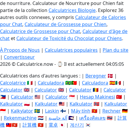
de nourriture. Calculateur de Nourriture pour Chien fait
partie de la collection
Calculatrices Biologie
. Explorez 36
autres outils connexes, y compris
Calculateur de Calories
pour Chat
,
Calculateur de Grossesse pour Chien
,
Calculatrice de Grossesse pour Chat
,
Calculateur d'âge de
chat
et
Calculateur de Toxicité du Chocolat pour Chiens
.
À Propos de Nous
|
Calculatrices populaires
|
Plan du site
|
Convertisseur
2026 © Calculatrice.now - ⌚
Il est actuellement 04:05:06
Calculatrices dans d'autres langues : |
Beregner
🇩🇰 |
Calcolatrice
🇮🇹 |
Calculadora
🇧🇷🇵🇹 |
Calculadora
🇪🇸🇲🇽 |
Calculator
🇬🇧 |
Calculator
🇬🇧 |
Calculator
🇷🇴 |
Calculator
🇵🇭 |
Calculator
🇺🇸 |
Calculator
🇸🇬 |
Hesap Makinesi
🇹🇷 |
Kalkulator
🇵🇱 |
Kalkulator
🇲🇾 |
Kalkulator
🇳🇴 |
Kalkulator
🇮🇩 |
Kalkylator
🇸🇪 |
Laskin
🇫🇮 |
Máy tính
🇻🇳 |
Rechner
🇩🇪
|
Rekenmachine
🇳🇱 |
آلة حاسبة
🇸🇦 |
เครื่องคิดเลข
🇹🇭 |
計算
機
🇹🇼🇭🇰 |
計算機
🇭🇰 |
電卓
🇯🇵 |
계산기
🇰🇷