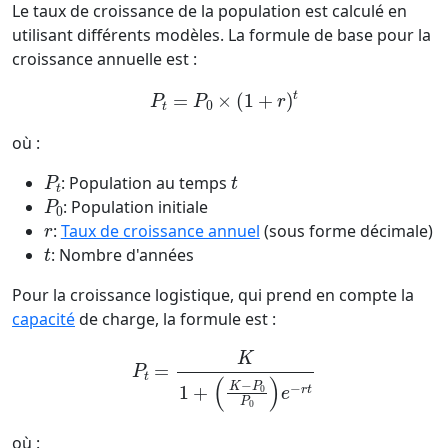
Le taux de croissance de la population est calculé en
utilisant différents modèles. La formule de base pour la
croissance annuelle est :
P
t
=
P
0
×
(
1
+
r
)
t
où :
P
t
t
: Population au temps
P
0
: Population initiale
r
:
Taux de croissance annuel
(sous forme décimale)
t
: Nombre d'années
Pour la croissance logistique, qui prend en compte la
capacité
de charge, la formule est :
P
t
=
K
1
+
(
K
−
P
0
P
0
)
e
−
r
t
où :