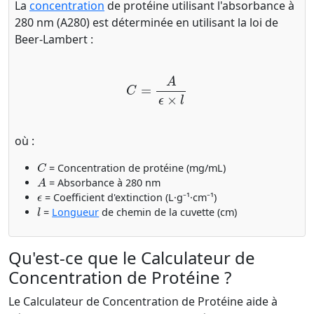
La
concentration
de protéine utilisant l'absorbance à
280 nm (A280) est déterminée en utilisant la loi de
Beer-Lambert :
C
=
A
ϵ
×
l
où :
C
= Concentration de protéine (mg/mL)
A
= Absorbance à 280 nm
ϵ
= Coefficient d'extinction (L·g⁻¹·cm⁻¹)
l
=
Longueur
de chemin de la cuvette (cm)
Qu'est-ce que le Calculateur de
Concentration de Protéine ?
Le Calculateur de Concentration de Protéine aide à