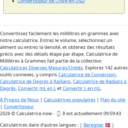
Convertisseur de Crore en USD
Convertissez facilement les millilitres en grammes avec
notre calculatrice. Entrez le volume, sélectionnez un
aliment ou entrez la densité, et obtenez des résultats
précis avec des détails étape par étape. Calculatrice de
Millilitres à Grammes fait partie de la collection
Calculatrices Diverses Mesures/Unités
. Explorez 142 autres
outils connexes, y compris
Calculatrice de Conversion
,
Calculatrice de Degrés à Radians
,
Calculatrice de Radians à
Degrés
,
Convertir mL en L
et
Convertir L en mL
.
À Propos de Nous
|
Calculatrices populaires
|
Plan du site
|
Convertisseur
2026 © Calculatrice.now - ⌚
Il est actuellement 09:59:44
Calculatrices dans d'autres langues : |
Beregner
🇩🇰 |