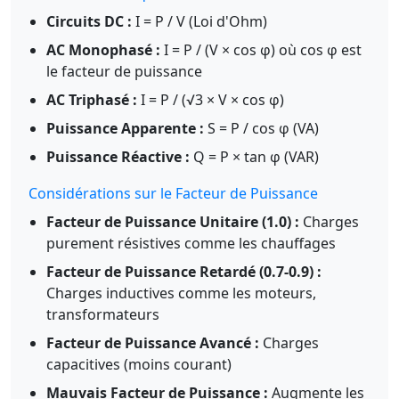
Circuits DC :
I = P / V (Loi d'Ohm)
AC Monophasé :
I = P / (V × cos φ) où cos φ est
le facteur de puissance
AC Triphasé :
I = P / (√3 × V × cos φ)
Puissance Apparente :
S = P / cos φ (VA)
Puissance Réactive :
Q = P × tan φ (VAR)
Considérations sur le Facteur de Puissance
Facteur de Puissance Unitaire (1.0) :
Charges
purement résistives comme les chauffages
Facteur de Puissance Retardé (0.7-0.9) :
Charges inductives comme les moteurs,
transformateurs
Facteur de Puissance Avancé :
Charges
capacitives (moins courant)
Mauvais Facteur de Puissance :
Augmente les