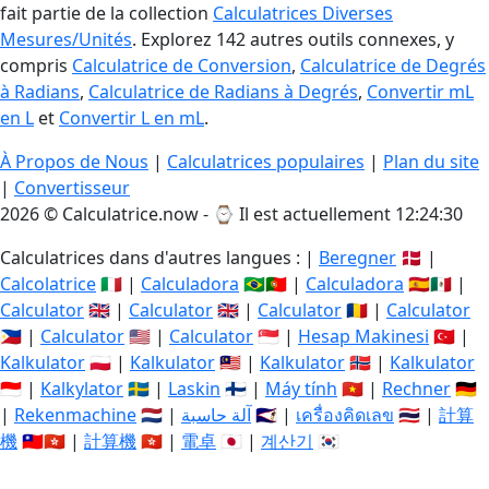
fait partie de la collection
Calculatrices Diverses
Mesures/Unités
. Explorez 142 autres outils connexes, y
compris
Calculatrice de Conversion
,
Calculatrice de Degrés
à Radians
,
Calculatrice de Radians à Degrés
,
Convertir mL
en L
et
Convertir L en mL
.
À Propos de Nous
|
Calculatrices populaires
|
Plan du site
|
Convertisseur
2026 © Calculatrice.now - ⌚
Il est actuellement 12:24:31
Calculatrices dans d'autres langues : |
Beregner
🇩🇰 |
Calcolatrice
🇮🇹 |
Calculadora
🇧🇷🇵🇹 |
Calculadora
🇪🇸🇲🇽 |
Calculator
🇬🇧 |
Calculator
🇬🇧 |
Calculator
🇷🇴 |
Calculator
🇵🇭 |
Calculator
🇺🇸 |
Calculator
🇸🇬 |
Hesap Makinesi
🇹🇷 |
Kalkulator
🇵🇱 |
Kalkulator
🇲🇾 |
Kalkulator
🇳🇴 |
Kalkulator
🇮🇩 |
Kalkylator
🇸🇪 |
Laskin
🇫🇮 |
Máy tính
🇻🇳 |
Rechner
🇩🇪
|
Rekenmachine
🇳🇱 |
آلة حاسبة
🇸🇦 |
เครื่องคิดเลข
🇹🇭 |
計算
機
🇹🇼🇭🇰 |
計算機
🇭🇰 |
電卓
🇯🇵 |
계산기
🇰🇷