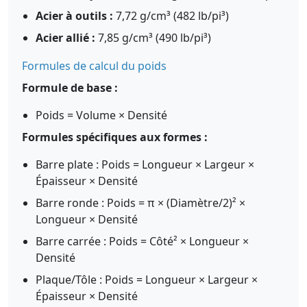
Acier à outils :
7,72 g/cm³ (482 lb/pi³)
Acier allié :
7,85 g/cm³ (490 lb/pi³)
Formules de calcul du poids
Formule de base :
Poids = Volume × Densité
Formules spécifiques aux formes :
Barre plate : Poids = Longueur × Largeur ×
Épaisseur × Densité
Barre ronde : Poids = π × (Diamètre/2)² ×
Longueur × Densité
Barre carrée : Poids = Côté² × Longueur ×
Densité
Plaque/Tôle : Poids = Longueur × Largeur ×
Épaisseur × Densité