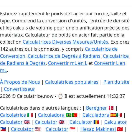
Estimez rapidement le poids de l'acier par forme, taille et
type. Comprend la conversion d'unités, l'entrée de densité
et les calculs de volume pour une planification précise des
matériaux. Calculateur de poids en acier fait partie de la
collection
Calculatrices Diverses Mesures/Unités
. Explorez
142 autres outils connexes, y compris
Calculatrice de
Conversion
,
Calculatrice de Degrés à Radians
,
Calculatrice
de Radians à Degrés
,
Convertir mL en L
et
Convertir L en
mL
.
À Propos de Nous
|
Calculatrices populaires
|
Plan du site
|
Convertisseur
2026 © Calculatrice.now - ⌚
Il est actuellement 11:32:38
Calculatrices dans d'autres langues : |
Beregner
🇩🇰 |
Calcolatrice
🇮🇹 |
Calculadora
🇧🇷🇵🇹 |
Calculadora
🇪🇸🇲🇽 |
Calculator
🇬🇧 |
Calculator
🇬🇧 |
Calculator
🇷🇴 |
Calculator
🇵🇭 |
Calculator
🇺🇸 |
Calculator
🇸🇬 |
Hesap Makinesi
🇹🇷 |