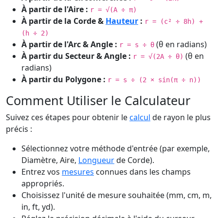
À partir de l'Aire :
r = √(A ÷ π)
À partir de la Corde &
Hauteur
:
r = (c² ÷ 8h) +
(h ÷ 2)
À partir de l'Arc & Angle :
(θ en radians)
r = s ÷ θ
À partir du Secteur & Angle :
(θ en
r = √(2A ÷ θ)
radians)
À partir du Polygone :
r = s ÷ (2 × sin(π ÷ n))
Comment Utiliser le Calculateur
Suivez ces étapes pour obtenir le
calcul
de rayon le plus
précis :
Sélectionnez votre méthode d'entrée (par exemple,
Diamètre, Aire,
Longueur
de Corde).
Entrez vos
mesures
connues dans les champs
appropriés.
Choisissez l'unité de mesure souhaitée (mm, cm, m,
in, ft, yd).