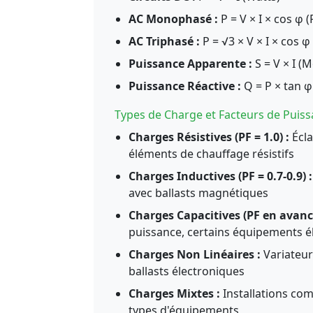
AC Monophasé :
P = V × I × cos φ 
AC Triphasé :
P = √3 × V × I × cos φ
Puissance Apparente :
S = V × I (
Puissance Réactive :
Q = P × tan φ
Types de Charge et Facteurs de Puis
Charges Résistives (PF = 1.0) :
Écla
éléments de chauffage résistifs
Charges Inductives (PF = 0.7-0.9) :
avec ballasts magnétiques
Charges Capacitives (PF en avance
puissance, certains équipements é
Charges Non Linéaires :
Variateur
ballasts électroniques
Charges Mixtes :
Installations com
types d'équipements