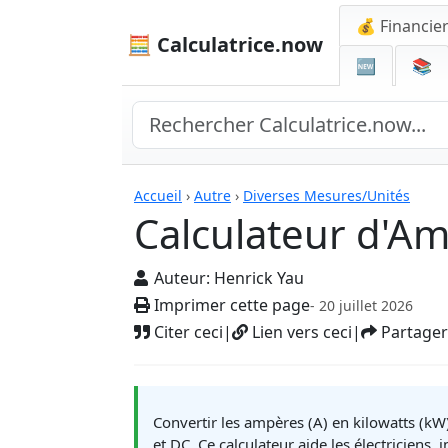
💰 Financie
🧮 Calculatrice.now
🆕
📚
Calculatrices
Accueil
›
Autre
›
Diverses Mesures/Unités
Calculateur d'A
Auteur:
Henrick Yau
Imprimer cette page
- 20 juillet 2026
Citer ceci
|
Lien vers ceci
|
Partager
Convertir les ampères (A) en kilowatts (kW)
et DC. Ce calculateur aide les électriciens