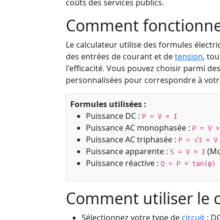
coûts des services publics.
Comment fonctionne 
Le calculateur utilise des formules élect
des entrées de courant et de
tension
, to
l'efficacité. Vous pouvez choisir parmi de
personnalisées pour correspondre à votr
Formules utilisées :
Puissance DC :
P = V × I
Puissance AC monophasée :
P = V ×
Puissance AC triphasée :
P = √3 × V
Puissance apparente :
(Mo
S = V × I
Puissance réactive :
Q = P × tan(φ)
Comment utiliser le 
Sélectionnez votre type de
circuit
: D