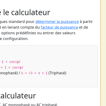
le calculateur
riques standard pour
déterminer la puissance
à partir
ut en tenant compte du
facteur de puissance
et de
s options prédéfinies ou entrer des valeurs
e configuration.
 I × cos(φ)
 × I × cos(φ)
nophasé) /
(Triphasé)
S = √3 × V × I
calculateur
C, AC monophasé ou AC triphasé.