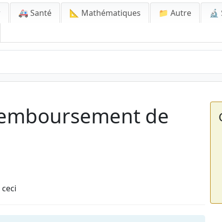
r
🚑 Santé
📐 Mathématiques
📁 Autre
🔬 
 Remboursement de
 ceci