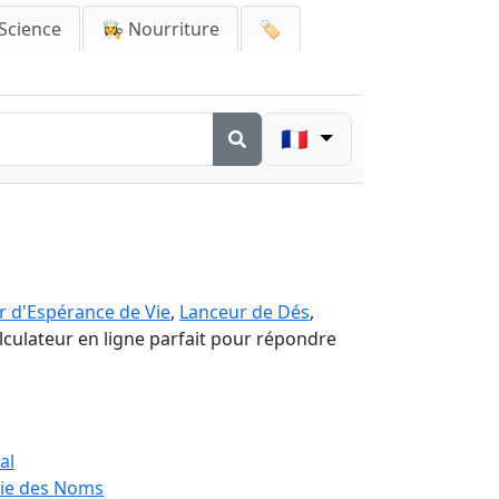
Science
👩‍🍳 Nourriture
🏷️
🇫🇷
r d'Espérance de Vie
,
Lanceur de Dés
,
alculateur en ligne parfait pour répondre
al
gie des Noms