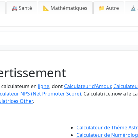
r
🚑 Santé
📐 Mathématiques
📁 Autre
🔬 
vertissement
3 calculateurs en
ligne
, dont
Calculateur d'Amour
,
Calculateu
culateur NPS (Net Promoter Score)
. Calculatrice.now a le c
ulatrices Other
.
Calculateur de Thème Astr
Calculateur de Numérolo