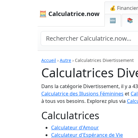
💰 Financie
🧮 Calculatrice.now
🆕
📚
Accueil
›
Autre
›
Calculatrices Divertissement
Calculatrices Di
Dans la catégorie Divertissement, il y a 4
Calculatrice des Illusions Féminines
et
Cal
à tous vos besoins. Explorez plus via
Calc
Calculatrices
Calculateur d'Amour
Calculateur d'Espérance de Vie