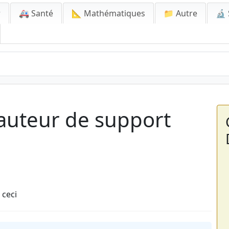
r
🚑 Santé
📐 Mathématiques
📁 Autre
🔬 
hauteur de support
 ceci