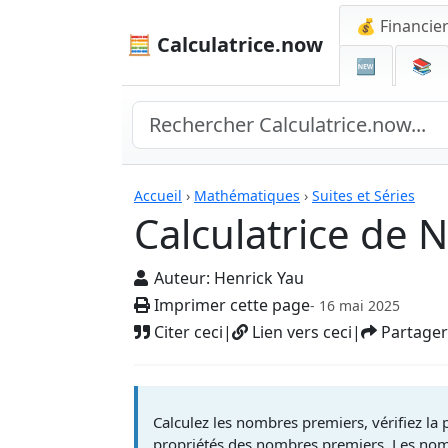
💰 Financie
🧮 Calculatrice.now
🆕
📚
Calculatrices
Accueil
›
Mathématiques
›
Suites et Séries
Calculatrice de
Auteur:
Henrick Yau
Imprimer cette page
- 16 mai 2025
Citer ceci
|
Lien vers ceci
|
Partager
Calculez les nombres premiers, vérifiez la p
propriétés des nombres premiers. Les nom