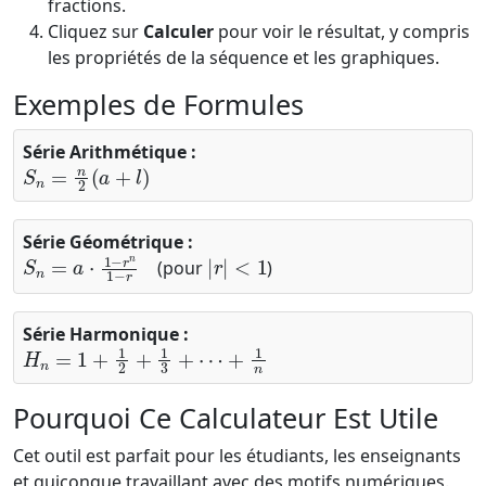
fractions.
Cliquez sur
Calculer
pour voir le résultat, y compris
les propriétés de la séquence et les graphiques.
Exemples de Formules
Série Arithmétique :
S
n
=
n
2
(
a
+
l
)
Série Géométrique :
S
n
=
a
⋅
1
−
r
n
1
−
r
|
r
|
<
1
(pour
)
Série Harmonique :
H
n
=
1
+
1
2
+
1
3
+
⋯
+
1
n
Pourquoi Ce Calculateur Est Utile
Cet outil est parfait pour les étudiants, les enseignants
et quiconque travaillant avec des motifs numériques.