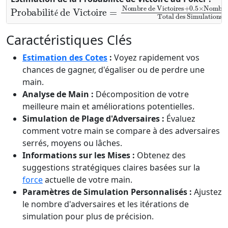
Probabilité de Victoire
Nombre d'Égalités
Total des Simulations
=
Nombre de Victoires
×
100
%
+
0
é
Caractéristiques Clés
Estimation des Cotes
:
Voyez rapidement vos
chances de gagner, d'égaliser ou de perdre une
main.
Analyse de Main :
Décomposition de votre
meilleure main et améliorations potentielles.
Simulation de Plage d'Adversaires :
Évaluez
comment votre main se compare à des adversaires
serrés, moyens ou lâches.
Informations sur les Mises :
Obtenez des
suggestions stratégiques claires basées sur la
force
actuelle de votre main.
Paramètres de Simulation Personnalisés :
Ajustez
le nombre d'adversaires et les itérations de
simulation pour plus de précision.