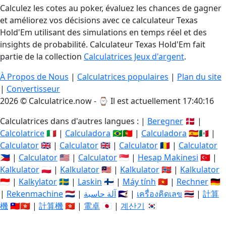
Calculez les cotes au poker, évaluez les chances de gagner
et améliorez vos décisions avec ce calculateur Texas
Hold'Em utilisant des simulations en temps réel et des
insights de probabilité. Calculateur Texas Hold'Em fait
partie de la collection
Calculatrices Jeux d'argent
.
À Propos de Nous
|
Calculatrices populaires
|
Plan du site
|
Convertisseur
2026 © Calculatrice.now - ⌚
Il est actuellement 17:40:17
Calculatrices dans d'autres langues : |
Beregner
🇩🇰 |
Calcolatrice
🇮🇹 |
Calculadora
🇧🇷🇵🇹 |
Calculadora
🇪🇸🇲🇽 |
Calculator
🇬🇧 |
Calculator
🇬🇧 |
Calculator
🇷🇴 |
Calculator
🇵🇭 |
Calculator
🇺🇸 |
Calculator
🇸🇬 |
Hesap Makinesi
🇹🇷 |
Kalkulator
🇵🇱 |
Kalkulator
🇲🇾 |
Kalkulator
🇳🇴 |
Kalkulator
🇮🇩 |
Kalkylator
🇸🇪 |
Laskin
🇫🇮 |
Máy tính
🇻🇳 |
Rechner
🇩🇪
|
Rekenmachine
🇳🇱 |
آلة حاسبة
🇸🇦 |
เครื่องคิดเลข
🇹🇭 |
計算
機
🇹🇼🇭🇰 |
計算機
🇭🇰 |
電卓
🇯🇵 |
계산기
🇰🇷