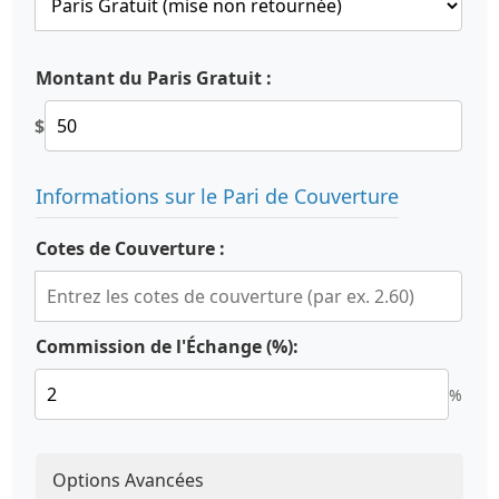
Montant du Paris Gratuit :
$
Informations sur le Pari de Couverture
Cotes de Couverture :
Commission de l'Échange (%):
%
Options Avancées