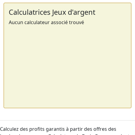
Calculatrices Jeux d'argent
Aucun calculateur associé trouvé
Calculez des profits garantis à partir des offres des