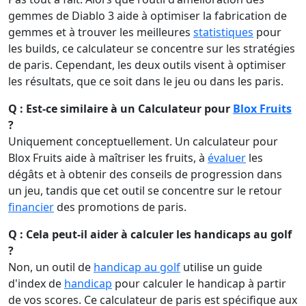
gemmes de Diablo 3 aide à optimiser la fabrication de
gemmes et à trouver les meilleures
statistiques
pour
les builds, ce calculateur se concentre sur les stratégies
de paris. Cependant, les deux outils visent à optimiser
les résultats, que ce soit dans le jeu ou dans les paris.
Q : Est-ce similaire à un Calculateur pour
Blox Fruits
?
Uniquement conceptuellement. Un calculateur pour
Blox Fruits aide à maîtriser les fruits, à
évaluer
les
dégâts et à obtenir des conseils de progression dans
un jeu, tandis que cet outil se concentre sur le retour
financier
des promotions de paris.
Q : Cela peut-il aider à calculer les handicaps au golf
?
Non, un outil de
handicap au golf
utilise un guide
d'index de
handicap
pour calculer le handicap à partir
de vos scores. Ce calculateur de paris est spécifique aux