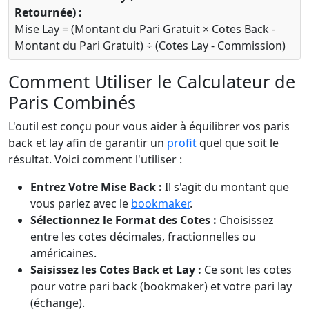
Retournée) :
Mise Lay = (Montant du Pari Gratuit × Cotes Back -
Montant du Pari Gratuit) ÷ (Cotes Lay - Commission)
Comment Utiliser le Calculateur de
Paris Combinés
L'outil est conçu pour vous aider à équilibrer vos paris
back et lay afin de garantir un
profit
quel que soit le
résultat. Voici comment l'utiliser :
Entrez Votre Mise Back :
Il s'agit du montant que
vous pariez avec le
bookmaker
.
Sélectionnez le Format des Cotes :
Choisissez
entre les cotes décimales, fractionnelles ou
américaines.
Saisissez les Cotes Back et Lay :
Ce sont les cotes
pour votre pari back (bookmaker) et votre pari lay
(échange).