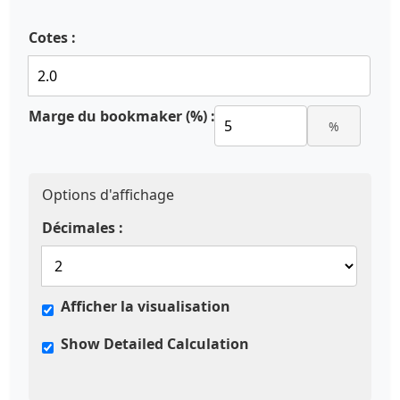
Cotes :
Marge du bookmaker (%) :
%
Options d'affichage
Décimales :
Afficher la visualisation
Show Detailed Calculation