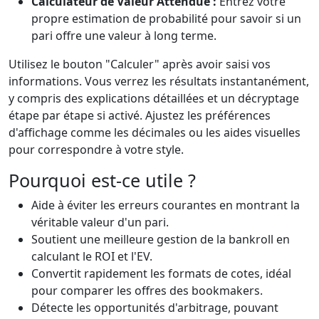
Calculateur de Valeur Attendue :
Entrez votre
propre estimation de probabilité pour savoir si un
pari offre une valeur à long terme.
Utilisez le bouton "Calculer" après avoir saisi vos
informations. Vous verrez les résultats instantanément,
y compris des explications détaillées et un décryptage
étape par étape si activé. Ajustez les préférences
d'affichage comme les décimales ou les aides visuelles
pour correspondre à votre style.
Pourquoi est-ce utile ?
Aide à éviter les erreurs courantes en montrant la
véritable valeur d'un pari.
Soutient une meilleure gestion de la bankroll en
calculant le ROI et l'EV.
Convertit rapidement les formats de cotes, idéal
pour comparer les offres des bookmakers.
Détecte les opportunités d'arbitrage, pouvant