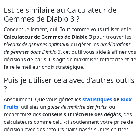
Est-ce similaire au Calculateur de
Gemmes de Diablo 3 ?
Conceptuellement, oui. Tout comme vous utiliseriez le
Calculateur de Gemmes de Diablo 3
pour trouver les
niveaux de gemmes optimaux
ou gérer les
améliorations
de gemmes dans Diablo 3
, cet outil vous aide à affiner vos
décisions de paris. Il s'agit de maximiser l'efficacité et de
faire le meilleur choix stratégique.
Puis-je utiliser cela avec d'autres outils
?
Absolument. Que vous gériez les
statistiques
de
Blox
Fruits
, utilisiez un
guide de maîtrise des fruits
, ou
recherchiez des
conseils sur l'échelle des dégâts
, des
calculateurs comme celui-ci soutiennent votre prise de
décision avec des retours clairs basés sur les chiffres.