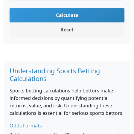
Calculate
Reset
Understanding Sports Betting
Calculations
Sports betting calculations help bettors make
informed decisions by quantifying potential
returns, value, and risk. Understanding these
calculations is essential for serious sports bettors.
Odds Formats