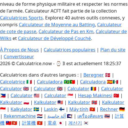
niveau de forme physique militaire et respecter les normes
de l'armée. Calculateur ACFT fait partie de la collection
Calculatrices Sports
. Explorez 40 autres outils connexes, y
compris
Calculateur de Moyenne au Batting
,
Calculateur
de cote de passe
,
Calculateur de Pas en Km
,
Calculateur de
Wilks
et
Calculateur de Développé Couché
.
À Propos de Nous
|
Calculatrices populaires
|
Plan du site
|
Convertisseur
2026 © Calculatrice.now - ⌚
Il est actuellement 18:25:38
Calculatrices dans d'autres langues : |
Beregner
🇩🇰 |
Calcolatrice
🇮🇹 |
Calculadora
🇧🇷🇵🇹 |
Calculadora
🇪🇸🇲🇽 |
Calculator
🇬🇧 |
Calculator
🇬🇧 |
Calculator
🇷🇴 |
Calculator
🇵🇭 |
Calculator
🇺🇸 |
Calculator
🇸🇬 |
Hesap Makinesi
🇹🇷 |
Kalkulator
🇵🇱 |
Kalkulator
🇲🇾 |
Kalkulator
🇳🇴 |
Kalkulator
🇮🇩 |
Kalkylator
🇸🇪 |
Laskin
🇫🇮 |
Máy tính
🇻🇳 |
Rechner
🇩🇪
|
Rekenmachine
🇳🇱 |
آلة حاسبة
🇸🇦 |
เครื่องคิดเลข
🇹🇭 |
計算
機
🇹🇼🇭🇰 |
計算機
🇭🇰 |
電卓
🇯🇵 |
계산기
🇰🇷