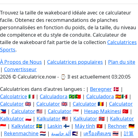
Trouvez la taille de wakeboard idéale avec ce calculateur
facile. Obtenez des recommandations de planches
personnalisées en fonction du poids, de la taille, du niveau
de compétence et du style de conduite. Calculateur de
taille de wakeboard fait partie de la collection
Calculatrices
Sports
.
À Propos de Nous
|
Calculatrices populaires
|
Plan du site
|
Convertisseur
2026 © Calculatrice.now - ⌚
Il est actuellement 03:20:06
Calculatrices dans d'autres langues : |
Beregner
🇩🇰 |
Calcolatrice
🇮🇹 |
Calculadora
🇧🇷🇵🇹 |
Calculadora
🇪🇸🇲🇽 |
Calculator
🇬🇧 |
Calculator
🇬🇧 |
Calculator
🇷🇴 |
Calculator
🇵🇭 |
Calculator
🇺🇸 |
Calculator
🇸🇬 |
Hesap Makinesi
🇹🇷 |
Kalkulator
🇵🇱 |
Kalkulator
🇲🇾 |
Kalkulator
🇳🇴 |
Kalkulator
🇮🇩 |
Kalkylator
🇸🇪 |
Laskin
🇫🇮 |
Máy tính
🇻🇳 |
Rechner
🇩🇪
|
Rekenmachine
🇳🇱 |
آلة حاسبة
🇸🇦 |
เครื่องคิดเลข
🇹🇭 |
計算