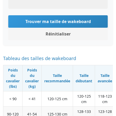
Trouver ma taille de wakeboard
Réinitialiser
Tableau des tailles de wakeboard
Poids
Poids
du
du
Taille
Taille
Taille
cavalier
cavalier
recommandée
débutant
avancée
(lbs)
(kg)
120-125
118-123
< 90
< 41
120-125 cm
cm
cm
128-133
123-128
90-120
41-54
125-130 cm