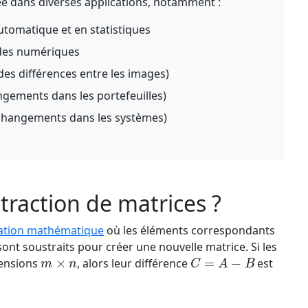
sée dans diverses applications, notamment :
utomatique et en statistiques
odes numériques
es différences entre les images)
ngements dans les portefeuilles)
 changements dans les systèmes)
traction de matrices ?
ation mathématique
où les éléments correspondants
t soustraits pour créer une nouvelle matrice. Si les
m
×
n
C
=
A
−
B
mensions
, alors leur différence
est