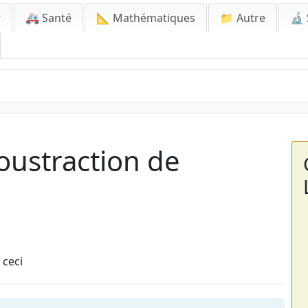
r
🚑 Santé
📐 Mathématiques
📁 Autre
🔬 
Soustraction de
 ceci