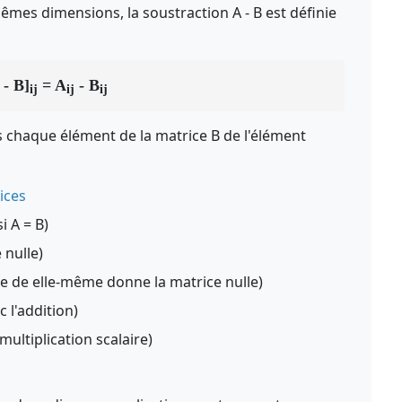
êmes dimensions, la soustraction A - B est définie
 - B]
= A
- B
ij
ij
ij
 chaque élément de la matrice B de l'élément
ices
i A = B)
 nulle)
ce de elle-même donne la matrice nulle)
ec l'addition)
a multiplication scalaire)