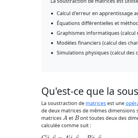
La soustraction de matrices est utili
Calcul d'erreur en apprentissage a
Équations différentielles et méth
Graphismes informatiques (calcul d
Modèles financiers (calcul des cha
Simulations physiques (calcul des
Qu'est-ce que la sous
La soustraction de
matrices
est une
opér
de deux matrices de mêmes dimensions son
A
B
matrices
et
ont toutes deux des di
calculée comme suit :
C
[
i
,
j
]
=
A
[
i
,
j
]
−
B
[
i
,
j
]