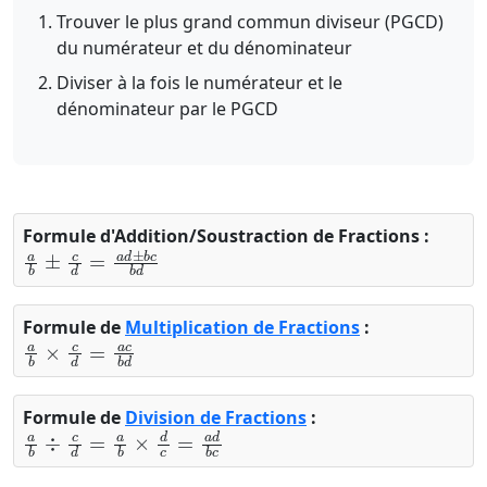
Trouver le plus grand commun diviseur (PGCD)
du numérateur et du dénominateur
Diviser à la fois le numérateur et le
dénominateur par le PGCD
Formule d'Addition/Soustraction de Fractions :
a
b
±
c
d
=
a
d
±
b
c
b
d
Formule de
Multiplication de Fractions
:
a
b
×
c
d
=
a
c
b
d
Formule de
Division de Fractions
:
a
b
÷
c
d
=
a
b
×
d
c
=
a
d
b
c