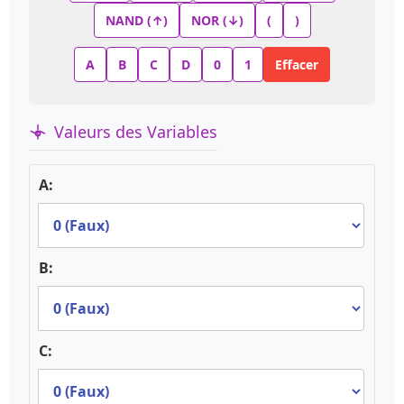
NAND (↑)
NOR (↓)
(
)
A
B
C
D
0
1
Effacer
Valeurs des Variables
A:
B:
C: