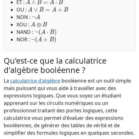
ET :
A
∨
B
=
A
+
B
OU :
¬
A
NON :
A
⊕
B
XOU :
¬
(
A
⋅
B
)
NAND :
¬
(
A
+
B
)
NOR :
Qu'est-ce que la calculatrice
d'algèbre booléenne ?
La
calculatrice d'algèbre
booléenne est un outil simple
mais puissant qui vous aide à travailler avec des
expressions logiques. Que vous soyez un étudiant
apprenant sur les circuits numériques ou un
professionnel traitant des portes logiques, cette
calculatrice vous permet d'évaluer des expressions
booléennes, de générer des tables de vérité et de
simplifier des formules logiques en quelques secondes.