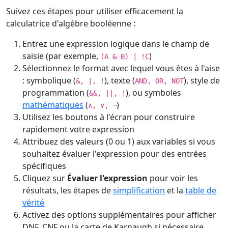
Suivez ces étapes pour utiliser efficacement la
calculatrice d'algèbre booléenne :
Entrez une expression logique dans le champ de
saisie (par exemple,
)
(A & B) | !C
Sélectionnez le format avec lequel vous êtes à l'aise
: symbolique (
), texte (
), style de
&, |, !
AND, OR, NOT
programmation (
), ou symboles
&&, ||, !
mathématiques
(
)
∧, ∨, ¬
Utilisez les boutons à l'écran pour construire
rapidement votre expression
Attribuez des valeurs (0 ou 1) aux variables si vous
souhaitez évaluer l'expression pour des entrées
spécifiques
Cliquez sur
Évaluer l'expression
pour voir les
résultats, les étapes de
simplification
et la
table de
vérité
Activez des options supplémentaires pour afficher
DNF, CNF ou la carte de Karnaugh si nécessaire