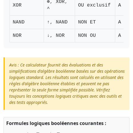
⊕, XOR,
XOR
OU exclusif
A ⊕ B
^
NAND
↑, NAND
NON ET
A ↑ B
NOR
↓, NOR
NON OU
A ↓ B
Avis : Ce calculateur fournit des évaluations et des
simplifications d'algèbre booléenne basées sur des opérations
logiques standard. Les résultats sont calculés en utilisant des
règles d'algèbre booléenne établies et peuvent ne pas
représenter la seule forme simplifiée possible. Vérifiez
toujours les conceptions logiques critiques avec des outils et
des tests appropriés.
Formules logiques booléennes courantes :
A
∧
B
=
A
⋅
B