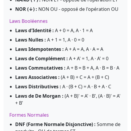
NOR (↓) :
NON OU - opposé de l'opération OU
Laws Booléennes
Laws d'Identité :
A + 0 = A, A · 1 = A
Laws Nulles :
A + 1 = 1, A · 0 = 0
Laws Idempotentes :
A + A = A, A · A = A
Laws de Complément :
A + A' = 1, A · A' = 0
Laws Commutatives :
A + B = B + A, A · B = B · A
Laws Associatives :
(A + B) + C = A + (B + C)
Laws Distributives :
A · (B + C) = A · B + A · C
Laws de De Morgan :
(A + B)' = A' · B', (A · B)' = A'
+ B'
Formes Normales
DNF (Forme Normale Disjonctive) :
Somme de