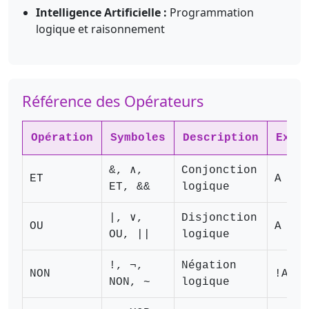
Intelligence Artificielle :
Programmation
logique et raisonnement
Référence des Opérateurs
Opération
Symboles
Description
Exem
&, ∧,
Conjonction
ET
A & B
ET, &&
logique
|, ∨,
Disjonction
OU
A | B
OU, ||
logique
!, ¬,
Négation
NON
!A
NON, ~
logique