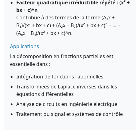
Facteur quadratique irréductible répété : (x² +
bx + c)^n
Contribue à des termes de la forme (A₁x +
B₁)/(x² + bx + c) + (A₂x + B₂)/(x² + bx + c)² + ... +
(Aₙx + Bₙ)/(x² + bx + c)^n.
Applications
La décomposition en fractions partielles est
essentielle dans :
Intégration de fonctions rationnelles
Transformées de Laplace inverses dans les
équations différentielles
Analyse de circuits en ingénierie électrique
Traitement du signal et systèmes de contrôle