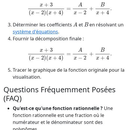
x
+
3
(
x
−
2
)
(
x
+
4
)
=
A
x
−
2
+
B
x
+
4
.
A
B
Déterminer les coefficients
et
en résolvant un
système d'équations
.
Fournir la décomposition finale :
x
+
3
(
x
−
2
)
(
x
+
4
)
=
A
x
−
2
+
B
x
+
4
.
Tracer le graphique de la fonction originale pour la
visualisation.
Questions Fréquemment Posées
(FAQ)
Qu'est-ce qu'une fonction rationnelle ?
Une
fonction rationnelle est une fraction où le
numérateur et le dénominateur sont des
polynômes.