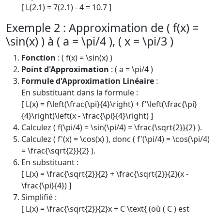
[ L(2.1) = 7(2.1) - 4 = 10.7 ]
Exemple 2 : Approximation de ( f(x) =
\sin(x) ) à ( a = \pi/4 ), ( x = \pi/3 )
Fonction
: ( f(x) = \sin(x) )
Point d'Approximation
: ( a = \pi/4 )
Formule d'Approximation Linéaire
:
En substituant dans la formule :
[ L(x) = f\left(\frac{\pi}{4}\right) + f'\left(\frac{\pi}
{4}\right)\left(x - \frac{\pi}{4}\right) ]
Calculez ( f(\pi/4) = \sin(\pi/4) = \frac{\sqrt{2}}{2} ).
Calculez ( f'(x) = \cos(x) ), donc ( f'(\pi/4) = \cos(\pi/4)
= \frac{\sqrt{2}}{2} ).
En substituant :
[ L(x) = \frac{\sqrt{2}}{2} + \frac{\sqrt{2}}{2}(x -
\frac{\pi}{4}) ]
Simplifié :
[ L(x) = \frac{\sqrt{2}}{2}x + C \text{ (où ( C ) est