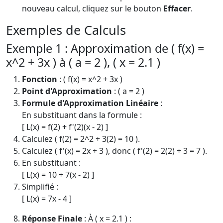
nouveau calcul, cliquez sur le bouton
Effacer
.
Exemples de Calculs
Exemple 1 : Approximation de ( f(x) =
x^2 + 3x ) à ( a = 2 ), ( x = 2.1 )
Fonction
: ( f(x) = x^2 + 3x )
Point d'Approximation
: ( a = 2 )
Formule d'Approximation Linéaire
:
En substituant dans la formule :
[ L(x) = f(2) + f'(2)(x - 2) ]
Calculez ( f(2) = 2^2 + 3(2) = 10 ).
Calculez ( f'(x) = 2x + 3 ), donc ( f'(2) = 2(2) + 3 = 7 ).
En substituant :
[ L(x) = 10 + 7(x - 2) ]
Simplifié :
[ L(x) = 7x - 4 ]
Réponse Finale
: À ( x = 2.1 ) :