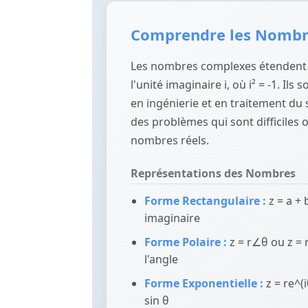
Comprendre les Nombr
Les nombres complexes étendent 
l'unité imaginaire i, où i² = -1. I
en ingénierie et en traitement du 
des problèmes qui sont difficiles
nombres réels.
Représentations des Nombres
Forme Rectangulaire :
z = a + b
imaginaire
Forme Polaire :
z = r∠θ ou z = r
l'angle
Forme Exponentielle :
z = re^(i
sin θ