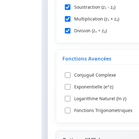
Soustraction (z₁ - z₂)
Multiplication (z₁ × z₂)
Division (z₁ ÷ z₂)
Fonctions Avancées
Conjugué Complexe
Exponentielle (e^z)
Logarithme Naturel (ln z)
Fonctions Trigonometriques