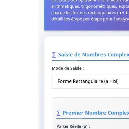
arithmétiques, trigonométriques, expon
charge les formes rectangulaires (a + bi
détaillées étape par étape pour l'analy
Saisie de Nombres Comple
Mode de Saisie :
Premier Nombre Complexe
Partie Réelle (a) :