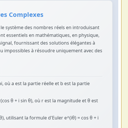
es Complexes
le système des nombres réels en introduisant
ls sont essentiels en mathématiques, en physique,
signal, fournissant des solutions élégantes à
 ou impossibles à résoudre uniquement avec des
i, où a est la partie réelle et b est la partie
(cos θ + i sin θ), où r est la magnitude et θ est
θ), utilisant la formule d'Euler e^(iθ) = cos θ + i