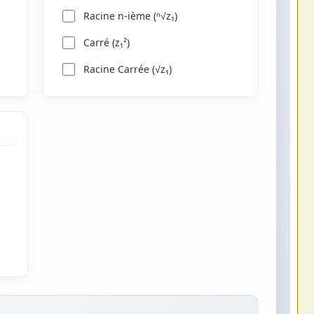
Racine n-ième (ⁿ√z₁)
Carré (z₁²)
Racine Carrée (√z₁)