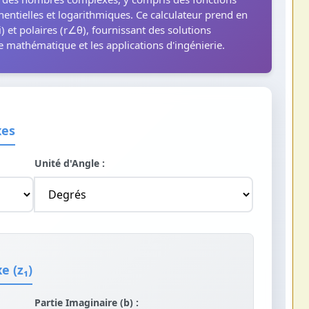
entielles et logarithmiques. Ce calculateur prend en
) et polaires (r∠θ), fournissant des solutions
se mathématique et les applications d'ingénierie.
xes
Unité d'Angle :
 (z₁)
Partie Imaginaire (b) :