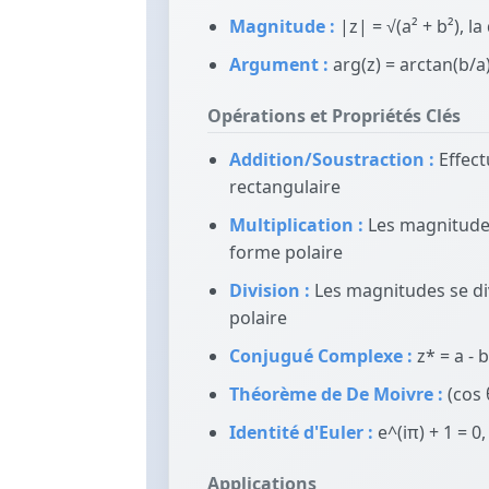
Magnitude :
|z| = √(a² + b²), l
Argument :
arg(z) = arctan(b/a),
Opérations et Propriétés Clés
Addition/Soustraction :
Effec
rectangulaire
Multiplication :
Les magnitudes 
forme polaire
Division :
Les magnitudes se div
polaire
Conjugué Complexe :
z* = a - b
Théorème de De Moivre :
(cos θ
Identité d'Euler :
e^(iπ) + 1 = 0, 
Applications