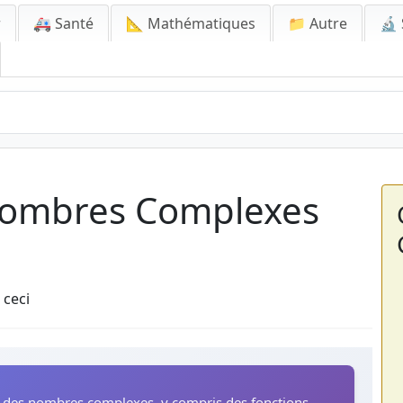
r
🚑 Santé
📐 Mathématiques
📁 Autre
🔬 
Nombres Complexes
 ceci
r des nombres complexes, y compris des fonctions