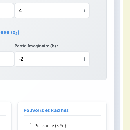
i
xe (z₂)
Partie Imaginaire (b) :
i
Pouvoirs et Racines
Puissance (z₁^n)