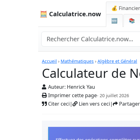
💰 Financie
🧮 Calculatrice.now
🆕
📚
Calculatrices
Accueil
›
Mathématiques
›
Algèbre et Général
Calculateur de 
Auteur:
Henrick Yau
Imprimer cette page
- 20 juillet 2026
Citer ceci
|
Lien vers ceci
|
Partager
Effectuez des opérations complètes su