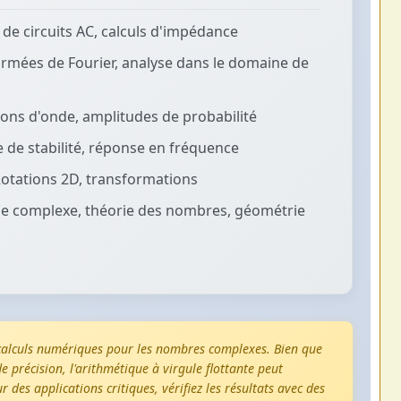
de circuits AC, calculs d'impédance
rmées de Fourier, analyse dans le domaine de
ons d'onde, amplitudes de probabilité
 de stabilité, réponse en fréquence
otations 2D, transformations
e complexe, théorie des nombres, géométrie
 calculs numériques pour les nombres complexes. Bien que
e précision, l'arithmétique à virgule flottante peut
r des applications critiques, vérifiez les résultats avec des