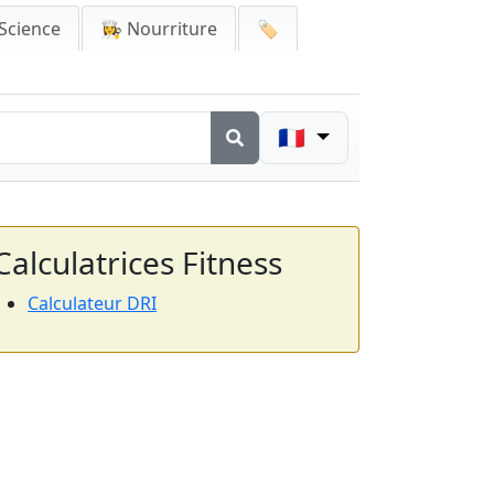
Science
👩‍🍳 Nourriture
🏷️
🇫🇷
Calculatrices Fitness
Calculateur DRI