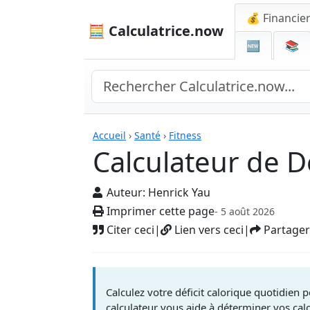
💰 Financie
🧮 Calculatrice.now
🆕
📚
Calculatrices
Accueil
›
Santé
›
Fitness
Calculateur de Dé
Auteur:
Henrick Yau
Imprimer cette page
- 5 août 2026
Citer ceci
|
Lien vers ceci
|
Partager
Calculez votre déficit calorique quotidien p
calculateur vous aide à déterminer vos calo