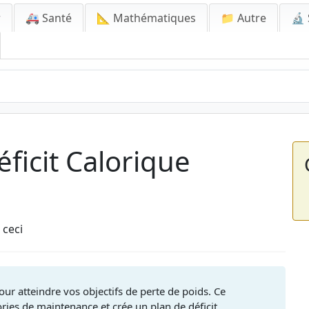
r
🚑 Santé
📐 Mathématiques
📁 Autre
🔬 
ficit Calorique
 ceci
our atteindre vos objectifs de perte de poids. Ce
ries de maintenance et crée un plan de déficit