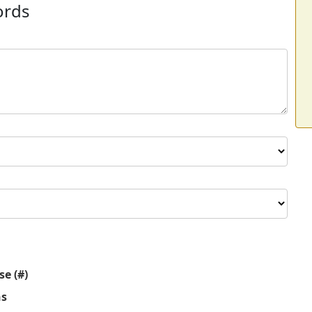
ords
se (#)
ns