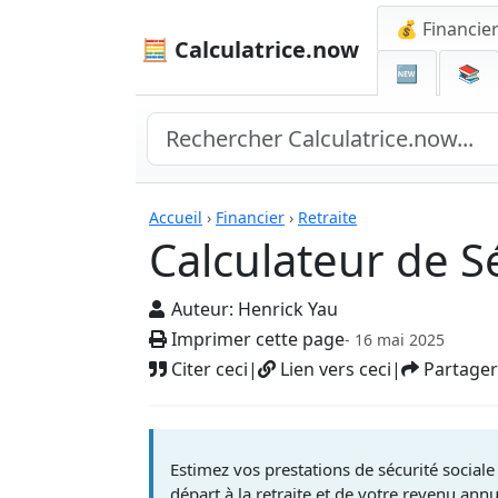
💰 Financie
🧮 Calculatrice.now
🆕
📚
Calculatrices
Accueil
›
Financier
›
Retraite
Calculateur de S
Auteur:
Henrick Yau
Imprimer cette page
- 16 mai 2025
Citer ceci
|
Lien vers ceci
|
Partager
Estimez vos prestations de sécurité social
départ à la retraite et de votre revenu ann