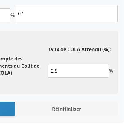
%
Taux de COLA Attendu (%):
ompte des
ments du Coût de
%
(COLA)
Réinitialiser