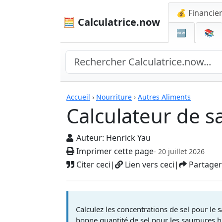
💰 Financie
🧮 Calculatrice.now
🆕
📚
Calculatrices
Accueil
›
Nourriture
›
Autres Aliments
Calculateur de 
Auteur:
Henrick Yau
Imprimer cette page
- 20 juillet 2026
Citer ceci
|
Lien vers ceci
|
Partager
Calculez les concentrations de sel pour le 
bonne quantité de sel pour les saumures h