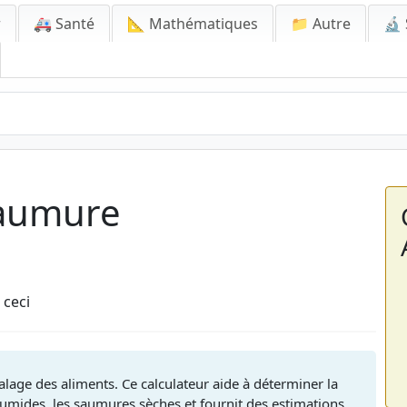
r
🚑 Santé
📐 Mathématiques
📁 Autre
🔬 
saumure
 ceci
salage des aliments. Ce calculateur aide à déterminer la
umides, les saumures sèches et fournit des estimations