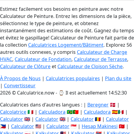
Estimez facilement vos besoins en peinture avec notre
Calculateur de Peinture. Entrez les dimensions de la pièce,
sélectionnez le type de peinture, et obtenez
instantanément des estimations de coût. Gagnez du temps
et évitez le gaspillage! Calculateur de Peinture fait partie de
la collection
Calculatrices Logement/Bâtiment
. Explorez 56
autres outils connexes, y compris
Calculateur de Charge
HVAC
,
Calculateur de Fondation
,
Calculateur de Terrasse
,
Calculateur de Clôture
et
Calculateur de Cloison Sèche
.
À Propos de Nous
|
Calculatrices populaires
|
Plan du site
|
Convertisseur
2026 © Calculatrice.now - ⌚
Il est actuellement 14:52:31
Calculatrices dans d'autres langues : |
Beregner
🇩🇰 |
Calcolatrice
🇮🇹 |
Calculadora
🇧🇷🇵🇹 |
Calculadora
🇪🇸🇲🇽 |
Calculator
🇬🇧 |
Calculator
🇬🇧 |
Calculator
🇷🇴 |
Calculator
🇵🇭 |
Calculator
🇺🇸 |
Calculator
🇸🇬 |
Hesap Makinesi
🇹🇷 |
Kalkulator
🇵🇱 |
Kalkulator
🇲🇾 |
Kalkulator
🇳🇴 |
Kalkulator