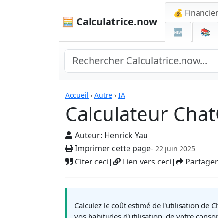
💰 Financie
🧮 Calculatrice.now
🆕
📚
Calculatrices
Accueil
›
Autre
›
IA
Calculateur Cha
Auteur:
Henrick Yau
Imprimer cette page
- 22 juin 2025
Citer ceci
|
Lien vers ceci
|
Partager
Calculez le coût estimé de l'utilisation de
vos habitudes d'utilisation, de votre cons