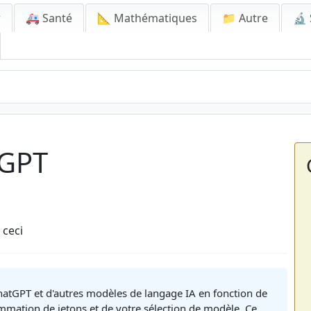
r
🚑 Santé
📐 Mathématiques
📁 Autre
🔬 
tGPT
 ceci
 ChatGPT et d'autres modèles de langage IA en fonction de
ommation de jetons et de votre sélection de modèle. Ce