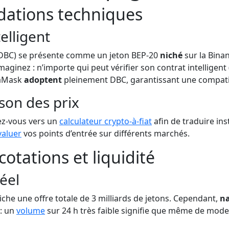
dations techniques
elligent
DBC) se présente comme un jeton BEP-20
niché
sur la Bina
 Imaginez : n’importe qui peut vérifier son contrat intellige
etaMask
adoptent
pleinement DBC, garantissant une compatib
son des prix
nez-vous vers un
calculateur crypto-à-fiat
afin de traduire in
valuer
vos points d’entrée sur différents marchés.
otations et liquidité
réel
fiche une offre totale de 3 milliards de jetons. Cependant,
na
 : un
volume
sur 24 h très faible signifie que même de mode