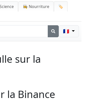
Science
👩‍🍳 Nourriture
🏷️
🇫🇷
le sur la
r la Binance