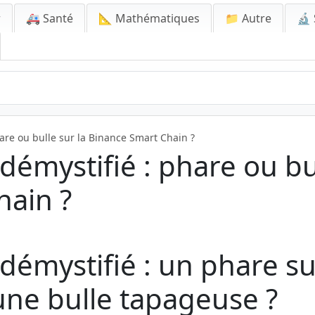
r
🚑 Santé
📐 Mathématiques
📁 Autre
🔬 
are ou bulle sur la Binance Smart Chain ?
démystifié : phare ou bul
hain ?
démystifié : un phare su
une bulle tapageuse ?