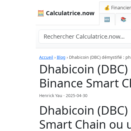
💰 Financie
🧮 Calculatrice.now
🆕
📚
Accueil
›
Blog
›
Dhabicoin (DBC) démystifié : ph
Dhabicoin (DBC) 
Binance Smart C
Henrick Yau ·
2025-04-30
Dhabicoin (DBC) 
Smart Chain ou 