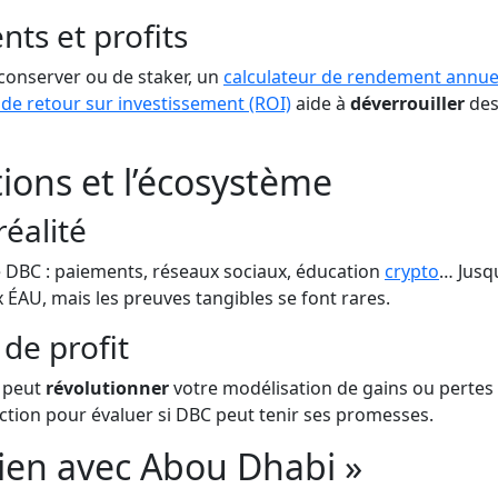
ts et profits
 conserver ou de staker, un
calculateur de rendement annue
 de retour sur investissement (ROI)
aide à
déverrouiller
des
ions et l’écosystème
réalité
 DBC : paiements, réseaux sociaux, éducation
crypto
… Jusqu
ÉAU, mais les preuves tangibles se font rares.
 de profit
peut
révolutionner
votre modélisation de gains ou pertes
saction pour évaluer si DBC peut tenir ses promesses.
ien avec Abou Dhabi »